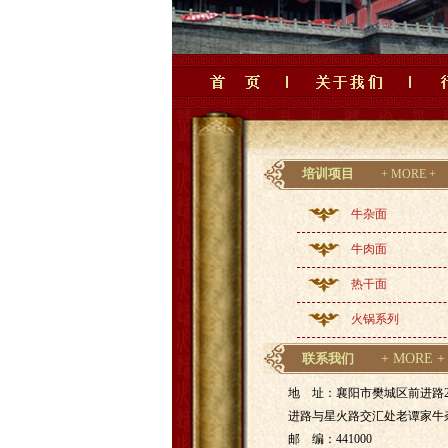
培训项目
+ MORE +
牛杂面
牛肉面
热干面
火锅系列
联系我们
+ MORE +
地 址：襄阳市樊城区前进路2
进路与星火路交汇处老谭家牛
邮 编：441000