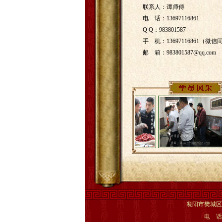
联系人：谭师傅
电 话：13697116861
Q Q：983801587
手 机：13697116861（微信
邮 箱：983801587@qq.com
襄阳市樊城区老谭家牛
电 话：