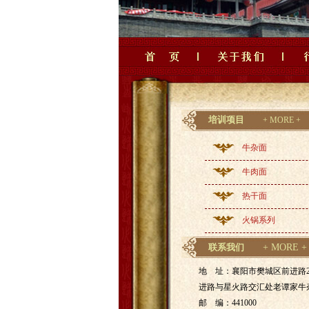
培训项目
+ MORE +
牛杂面
牛肉面
热干面
火锅系列
联系我们
+ MORE +
地 址：襄阳市樊城区前进路2
进路与星火路交汇处老谭家牛
邮 编：441000