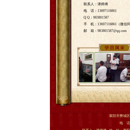
联系人：谭师傅
电 话：13697116861
Q Q：983801587
手 机：13697116861（微信
邮 箱：983801587@qq.com
襄阳市樊城区老谭家牛
电 话：